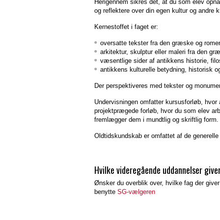
Herigennem sikres det, at du som elev opnår e
og reflektere over din egen kultur og andre ku
Kernestoffet i faget er:
oversatte tekster fra den græske og rome
arkitektur, skulptur eller maleri fra den g
væsentlige sider af antikkens historie, fil
antikkens kulturelle betydning, historisk o
Der perspektiveres med tekster og monument
Undervisningen omfatter kursusforløb, hvor 
projektprægede forløb, hvor du som elev arb
fremlægger dem i mundtlig og skriftlig form.
Oldtidskundskab er omfattet af de generell
Hvilke videregående uddannelser give
Ønsker du overblik over, hvilke fag der giv
benytte
SG-vælgeren