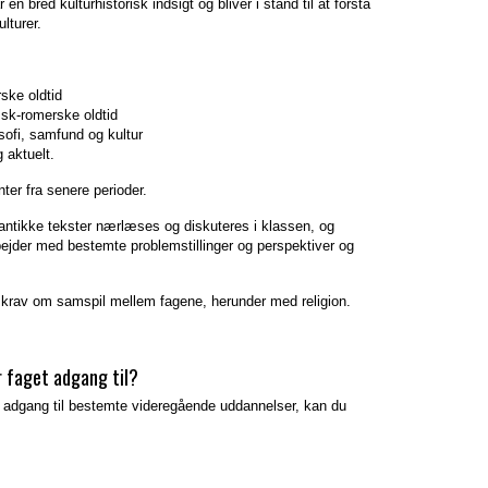
n bred kulturhistorisk indsigt og bliver i stand til at forstå
lturer.
rske oldtid
ræsk-romerske oldtid
osofi, samfund og kultur
g aktuelt.
er fra senere perioder.
antikke tekster nærlæses og diskuteres i klassen, og
ejder med bestemte problemstillinger og perspektiver og
e krav om samspil mellem fagene, herunder med religion.
r faget adgang til?
er adgang til bestemte videregående uddannelser, kan du