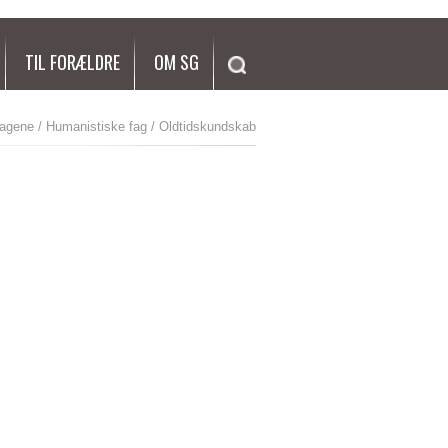
SØG
TIL FORÆLDRE
OM SG
agene
/
Humanistiske fag
/ Oldtidskundskab