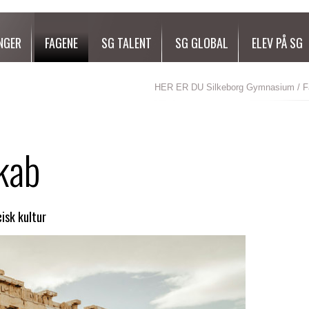
NGER
FAGENE
SG TALENT
SG GLOBAL
ELEV PÅ SG
HER ER DU
Silkeborg Gymnasium
/
F
kab
isk kultur