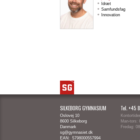
Idræt
Samfundsfag
Innovation
SILKEBORG GYMNASIUM
Tel. +45 
Oslovej 10
Kontortider
8600 Silkeborg
Man-tors:
0
Danmark
Fredag:
08
sg@gymnasiet.dk
EAN: 5798000557994