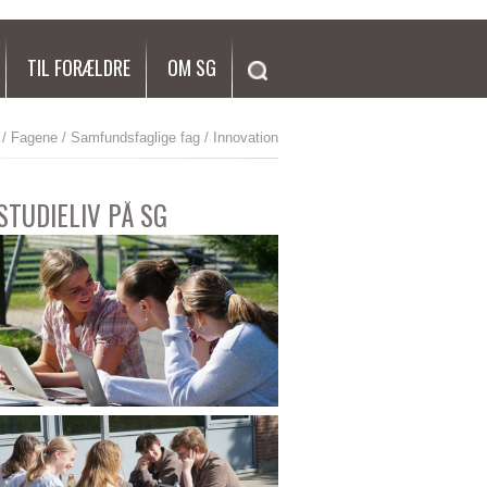
SØG
TIL FORÆLDRE
OM SG
/
Fagene
/
Samfundsfaglige fag
/ Innovation
STUDIELIV PÅ SG