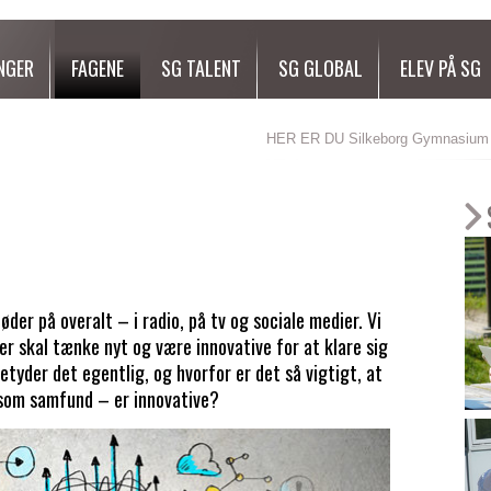
NGER
FAGENE
SG TALENT
SG GLOBAL
ELEV PÅ SG
HER ER DU
Silkeborg Gymnasium
øder på overalt – i radio, på tv og sociale medier. Vi
r skal tænke nyt og være innovative for at klare sig
tyder det egentlig, og hvorfor er det så vigtigt, at
 som samfund – er innovative?