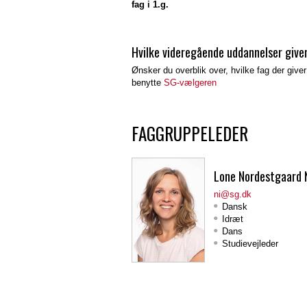
fag i 1.g.
Hvilke videregående uddannelser give
Ønsker du overblik over, hvilke fag der giv
benytte
SG-vælgeren
FAGGRUPPELEDER
Lone Nordestgaard N
ni@sg.dk
Dansk
Idræt
Dans
Studievejleder