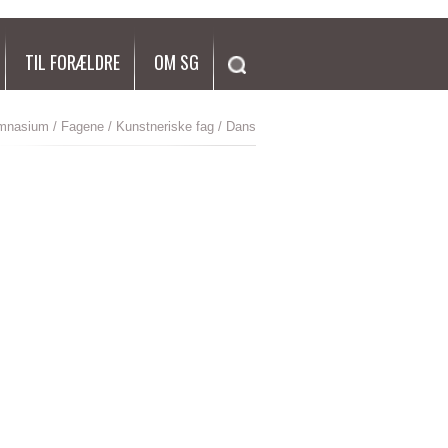
SØG
TIL FORÆLDRE
OM SG
ymnasium
/
Fagene
/
Kunstneriske fag
/ Dans