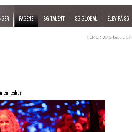
NGER
FAGENE
SG TALENT
SG GLOBAL
ELEV PÅ SG
HER ER DU
Silkeborg G
g mennesker