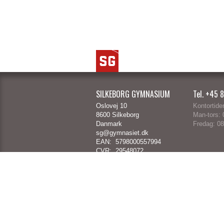
SILKEBORG GYMNASIUM
Tel. +45 
Oslovej 10
Kontortider
8600 Silkeborg
Man-tors:
0
Danmark
Fredag:
08
sg@gymnasiet.dk
EAN: 5798000557994
CVR: 29548072
UVM: 743019
Send sikker mail til SG her
Tilgængelighedserklæring
Copyright 2026