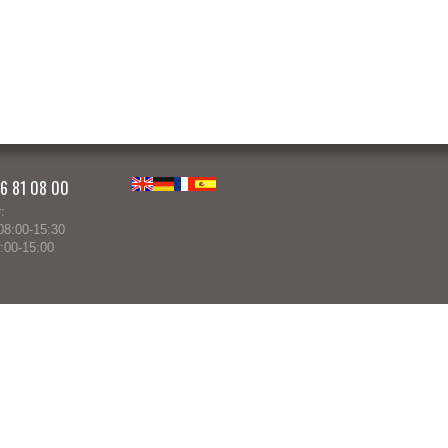
86 81 08 00
English
Deutsch
Français
Español
:
8:00-15:30
:00-15:00