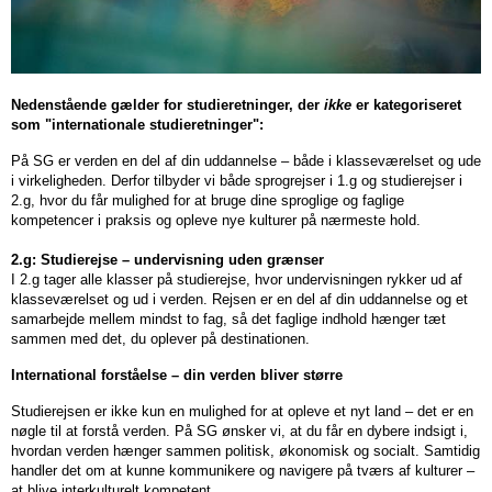
Tysk
Ansøgningsfrist
1.g
Organisationsdiagram
for
i
studieretning.
Studierejsen
Grøn
mange
en
forskellige
international
i
omstilling
Naturfaglige
Sociale
fagområder.
virkelighed.
2.g
DPO
fag
aktiviteter
Nedenstående gælder for studieretninger, der
ikke
er kategoriseret
SCOPE
&
som "internationale studieretninger":
Science
Internationalisering
persondata
Astronomi
SGympiaden
På SG er verden en del af din uddannelse – både i klasseværelset og ude
Ledelsen
Biologi
Fester
i virkeligheden. Derfor tilbyder vi både sprogrejser i 1.g og studierejser i
Masterclass
Bliv
Store
SG-
2.g, hvor du får mulighed for at bruge dine sproglige og faglige
Bestyrelsen
Bioteknologi
&
Matematik
international
events
kompetencer i praksis og opleve nye kulturer på nærmeste hold.
vælgeren
Skolens
Fysik
cafeer
Masterclass
på
2.g: Studierejse – undervisning uden grænser
historie
Geovidenskab
Forårskoncert
Dimission
Se
Fysik-
SG!
I 2.g tager alle klasser på studierejse, hvor undervisningen rykker ud af
hvordan
Interviews
Informatik
Frivillig
Forårskoncert
klasseværelset og ud i verden. Rejsen er en del af din uddannelse og et
Kemi
International
din
samarbejde mellem mindst to fag, så det faglige indhold hænger tæt
med
Kemi
idræt
Lanciers
Masterclass
studieretning
uddannelse
sammen med det, du oplever på destinationen.
tidl.
Matematik
Frivillig
Teaterkoncert
skal
Biologi
Samarbejdspartnere
International forståelse – din verden bliver større
sammensættes
SG'ere
Naturgeografi
musik
Forskergruppen
Cambridge
Studierejsen er ikke kun en mulighed for at opleve et nyt land – det er en
Whistleblowerresultater
Fællesarrangementer
Phimurerne
English
Forældresamarbejdet
nøgle til at forstå verden. På SG ønsker vi, at du får en dybere indsigt i,
Lanciers
hvordan verden hænger sammen politisk, økonomisk og socialt. Samtidig
EU-
Idræt
handler det om at kunne kommunikere og navigere på tværs af kulturer –
Forældreforeningen
Final
ambassadørskole
at blive interkulturelt kompetent.