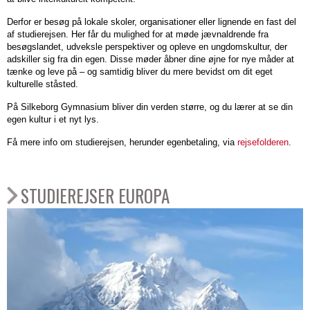
Grundskolesamarbejde
Idræt
Idræt
SGF
Countdown
Erasmus+
Derfor er besøg på lokale skoler, organisationer eller lignende en fast del
Brobygning
Garderobe
Teaterkoncert
Team
af studierejsen. Her får du mulighed for at møde jævnaldrende fra
8.-10.
til
besøgslandet, udveksle perspektiver og opleve en ungdomskultur, der
Danmark
Studieretningshæftet
Samfundsfaglige
Studieture
adskiller sig fra din egen. Disse møder åbner dine øjne for nye måder at
klasse
elevfesterne
Eliteakademiet
Få
Elevdemokrati
fag
tænke og leve på – og samtidig bliver du mere bevidst om dit eget
Matematiklærer-
Generalforsamling
mere
kulturelle ståsted.
Sprogrejsen
at
netværket
Elevrådet
i
Erhvervsøkonomi
i
På Silkeborg Gymnasium bliver din verden større, og du lærer at se din
vide
Humanistiske
Miljørådet
SGF
Historie
egen kultur i et nyt lys.
1.g
om
fag
Studiemodulet
Essaykonkurrencen
Innovation
de
Studierejsen
Få mere info om studierejsen, herunder egenbetaling, via
rejsefolderen
.
Politikker
forskellige
Det
2025
Psykologi
i
Masterclass
studieretninger
Personalepolitik
gode
Essaykonkurrencen
Samfundsfag
2.g
Sprog
STUDIEREJSER EUROPA
Whistleblowerpolitik
gymnasieliv
2026
Masterclass
Studie-
ElevCentrum.dk
Dansk
Kunstneriske
Udvekslingselever
og
ASU
Masterclass
Studievejledningen
fag
ordensregler
OD-
Udvekslingselever
Historie
Vi
Alkohol-
ambassadørskole
Billedkunst
Sprogcoaching
har
og
Rettigheder
Design
6
rusmiddelpolitik
og
&
studievejledere,