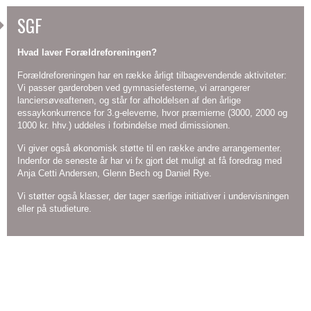
Tysk
Ansøgningsfrist
1.g
Organisationsdiagram
for
i
studieretning.
Studierejsen
Grøn
mange
en
SGF
forskellige
international
i
omstilling
Naturfaglige
Sociale
fagområder.
virkelighed.
Hvad laver Forældreforeningen?
2.g
DPO
fag
aktiviteter
SCOPE
&
Forældreforeningen har en række årligt tilbagevendende aktiviteter:
Science
Internationalisering
Vi passer garderoben ved gymnasiefesterne, vi arrangerer
persondata
Astronomi
SGympiaden
lanciersøveaftenen, og står for afholdelsen af den årlige
Ledelsen
Biologi
Fester
essaykonkurrence for 3.g-eleverne, hvor præmierne (3000, 2000 og
Masterclass
Bliv
Store
SG-
1000 kr. hhv.) uddeles i forbindelse med dimissionen.
Bestyrelsen
Bioteknologi
&
Matematik
international
events
vælgeren
Skolens
Vi giver også økonomisk støtte til en række andre arrangementer.
Fysik
cafeer
Masterclass
på
Indenfor de seneste år har vi fx gjort det muligt at få foredrag med
historie
Geovidenskab
Forårskoncert
Dimission
Se
Fysik-
SG!
Anja Cetti Andersen, Glenn Bech og Daniel Rye.
hvordan
Interviews
Informatik
Frivillig
Forårskoncert
Kemi
International
Vi støtter også klasser, der tager særlige initiativer i undervisningen
din
med
Kemi
idræt
Lanciers
eller på studieture.
Masterclass
studieretning
uddannelse
tidl.
Matematik
Frivillig
Teaterkoncert
skal
Biologi
Samarbejdspartnere
sammensættes
SG'ere
Naturgeografi
musik
Forskergruppen
Cambridge
Whistleblowerresultater
Fællesarrangementer
Phimurerne
English
Forældresamarbejdet
Lanciers
EU-
Idræt
Forældreforeningen
Final
ambassadørskole