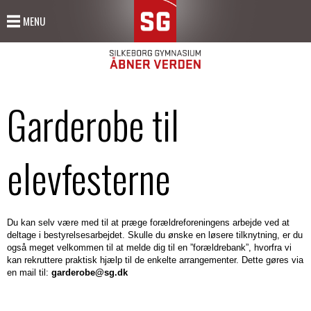
MENU
Studieretninger
Tilbage
Tilbage
Tilbage
Tilbage
Tilbage
Tilbage
Tilbage
Fagene
Overblik
Humanistiske
Kommende
Nyttig
Skolens
Har
Udsyn
SG
over
fag
elev?
info
grundlag
du
mod
Talent
studieretninger
talent?
verden
Garderobe til
SG
Dansk
Åbent
Elevferieplan
Profil
Global
Har
Med
Mulighederne
Engelsk
Hus
Elevernes
og
du
en
er
Elev
Filosofi
Gymnasiets
skema
grundværdier
et
uddannelse
mange.
på
elevfesterne
Fransk
opbygning
Forældreaftener
Undervisningens
særligt
fra
Her
SG
talent,
Silkeborg
kan
Græsk
Optagelsesprøve
Studie-
kvalitet
byder
Gymnasium
Til
vi
Kinesisk
og
og
Værdier,
Silkeborg
bliver
forældre
hjælpe
Latin
samtale
ordensregler
mål
Gymnasium
du
dig
Du kan selv være med til at præge forældreforeningens arbejde ved at
Om
på
rustet
på
Oldtidskundskab
Ansøgning
Alkoholpolitik
&
deltage i bestyrelsesarbejdet. Skulle du ønske en løsere tilknytning, er du
SG
en
til
vej
også meget velkommen til at melde dig til en ”forældrebank”, hvorfra vi
Religion
om
Antimobbestrategi
strategi
række
at
med
kan rekruttere praktisk hjælp til de enkelte arrangementer. Dette gøres via
Søg
Retorik
overflytning
Sprogrejsen
Nøgletal
forskellige
leve
en mail til:
garderobe@sg.dk
dit
tilbud
og
valg
Spansk
Optagelseskrav
i
Elevtrivselsundersøgelser
inden
arbejde
af