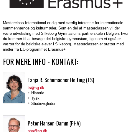
Tysk
Ansøgningsfrist
1.g
Organisationsdiagram
for
i
studieretning.
Studierejsen
Grøn
mange
en
forskellige
international
i
omstilling
Naturfaglige
Sociale
fagområder.
virkelighed.
Masterclass International er dig med særlig interesse for internationale
2.g
DPO
fag
aktiviteter
sammenhænge og kulturmøder. Som en del af masterclassen vil der
SCOPE
&
være udveksling med Silkeborg Gymnasiums partnerskole i Belgien, hvor
Science
Internationalisering
du kommer til at besøge det belgiske gymnasium, ligesom vi også er
persondata
Astronomi
SGympiaden
værter for de belgiske elever i Silkeborg. Masterclassen er støttet med
Ledelsen
Biologi
Fester
Masterclass
Bliv
midler fra EU-programmet Erasmus+
Store
SG-
Bestyrelsen
Bioteknologi
&
Matematik
international
FOR MERE INFO - KONTAKT:
events
vælgeren
Skolens
Fysik
cafeer
Masterclass
på
historie
Geovidenskab
Forårskoncert
Dimission
Se
Fysik-
SG!
Tanja R. Schumacher Holting (TS)
hvordan
Interviews
Informatik
Frivillig
Forårskoncert
Kemi
International
din
med
Kemi
idræt
Lanciers
ts@sg.dk
Masterclass
studieretning
uddannelse
Historie
tidl.
Matematik
Frivillig
Teaterkoncert
skal
Biologi
Samarbejdspartnere
Tysk
sammensættes
SG'ere
Naturgeografi
musik
Studievejleder
Forskergruppen
Cambridge
Whistleblowerresultater
Fællesarrangementer
Phimurerne
English
Forældresamarbejdet
Lanciers
EU-
Peter Hansen-Damm (PHA)
Idræt
Forældreforeningen
Final
ambassadørskole
pha@sg.dk