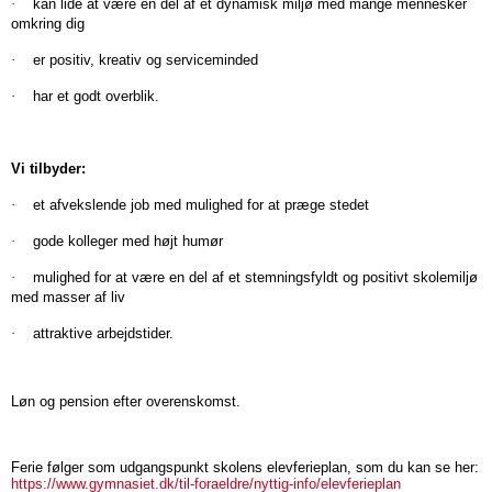
Grundskolesamarbejde
Idræt
·
kan lide at være en del af et dynamisk miljø med mange mennesker
Idræt
SGF
Countdown
Erasmus+
omkring dig
Brobygning
Garderobe
Teaterkoncert
Team
·
er positiv, kreativ og serviceminded
8.-10.
til
Danmark
Studieretningshæftet
Samfundsfaglige
Studieture
·
har et godt overblik.
klasse
elevfesterne
Eliteakademiet
Få
Elevdemokrati
fag
Matematiklærer-
Generalforsamling
mere
Sprogrejsen
at
netværket
Elevrådet
i
Erhvervsøkonomi
i
Vi tilbyder:
vide
Humanistiske
Miljørådet
SGF
Historie
1.g
om
·
et afvekslende job med mulighed for at præge stedet
fag
Studiemodulet
Essaykonkurrencen
Innovation
de
Studierejsen
Politikker
·
gode kolleger med højt humør
forskellige
Det
2025
Psykologi
i
Masterclass
studieretninger
Personalepolitik
gode
Essaykonkurrencen
·
mulighed for at være en del af et stemningsfyldt og positivt skolemiljø
Samfundsfag
2.g
Sprog
med masser af liv
Whistleblowerpolitik
gymnasieliv
2026
Masterclass
·
attraktive arbejdstider.
Studie-
ElevCentrum.dk
Dansk
Kunstneriske
Udvekslingselever
og
ASU
Masterclass
Studievejledningen
fag
ordensregler
OD-
Løn og pension efter overenskomst.
Udvekslingselever
Historie
Vi
Alkohol-
ambassadørskole
Billedkunst
Sprogcoaching
har
og
Rettigheder
Design
6
Ferie følger som udgangspunkt skolens elevferieplan, som du kan se her:
rusmiddelpolitik
https://www.gymnasiet.dk/til-foraeldre/nyttig-info/elevferieplan
og
&
studievejledere,