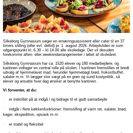
Tysk
Ansøgningsfrist
1.g
Organisationsdiagram
for
i
studieretning.
Studierejsen
Grøn
mange
en
forskellige
international
i
omstilling
Naturfaglige
Sociale
fagområder.
virkelighed.
2.g
DPO
fag
aktiviteter
SCOPE
&
Science
Internationalisering
persondata
Astronomi
SGympiaden
Silkeborg Gymnasium søger en ernæringsassistent eller cater til en 37
timers stilling (eller evt. deltid) pr. 1. august 2026. Arbejdstiden er som
Ledelsen
Biologi
Fester
Masterclass
Bliv
udgangspunkt kl. 6.30 – kl.14.00 alle skoledage. Der vil desuden
Store
SG-
forekomme aften- eller weekendarrangementer i løbet af skoleåret.
Bestyrelsen
Bioteknologi
&
Matematik
international
events
vælgeren
Silkeborg Gymnasium har ca. 1520 elever og 180 medarbejdere, og
Skolens
Fysik
cafeer
Masterclass
på
kantinen indtager en central rolle på skolen. I kantinen fremstilles et bredt
historie
Geovidenskab
Forårskoncert
Dimission
udvalg af hjemmelavet mad, herunder hjemmebagt brød, frokostbuffet,
Se
Fysik-
SG!
salater m.m. Vi lægger stor vægt på en grøn og sund kostpolitik, så
hvordan
Interviews
Informatik
Frivillig
Forårskoncert
elever og ansatte hver dag ønsker at benytte kantinen.
Kemi
International
din
med
Kemi
idræt
Lanciers
Masterclass
studieretning
Vi forventer, at du:
uddannelse
tidl.
Matematik
Frivillig
Teaterkoncert
skal
Biologi
Samarbejdspartnere
·
er indstillet på at indgå i og bidrage til et godt samarbejde
sammensættes
SG'ere
Naturgeografi
musik
Forskergruppen
Cambridge
·
indgår i flere køkkenfunktioner: fremstilling af varm ret, salater, brød,
Whistleblowerresultater
Fællesarrangementer
Phimurerne
English
kager, ekspedition, opvask m.m.
Forældresamarbejdet
Lanciers
EU-
Idræt
·
er stabil og fleksibel
Forældreforeningen
Final
ambassadørskole