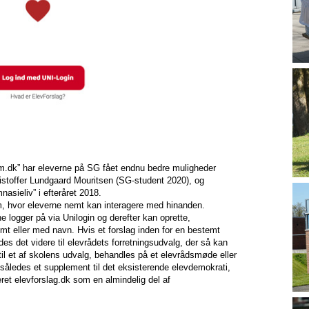
um.dk” har eleverne på SG fået endnu bedre muligheder
hristoffer Lundgaard Mouritsen (SG-student 2020), og
sieliv” i efteråret 2018.
rm, hvor eleverne nemt kan interagere med hinanden.
e logger på via Unilogin og derefter kan oprette,
mt eller med navn. Hvis et forslag inden for en bestemt
des det videre til elevrådets forretningsudvalg, der så kan
til et af skolens udvalg, behandles på et elevrådsmøde eller
således et supplement til det eksisterende elevdemokrati,
reret elevforslag.dk som en almindelig del af