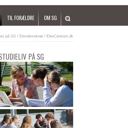
SØG
TIL FORÆLDRE
OM SG
lev på SG
/
Elevdemokrati
/ ElevCentrum.dk
STUDIELIV PÅ SG