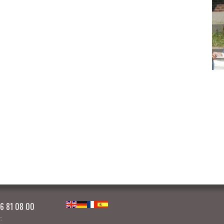
86 81 08 00
English
Deutsch
Français
Español
: