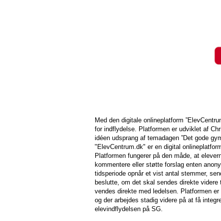
Med den digitale onlineplatform ”ElevCentr
for indflydelse. Platformen er udviklet af C
idéen udsprang af temadagen ”Det gode gymna
"ElevCentrum.dk" er en digital onlineplatfo
Platformen fungerer på den måde, at elevern
kommentere eller støtte forslag enten anony
tidsperiode opnår et vist antal stemmer, sen
beslutte, om det skal sendes direkte videre 
vendes direkte med ledelsen. Platformen er 
og der arbejdes stadig videre på at få integ
elevindflydelsen på SG.