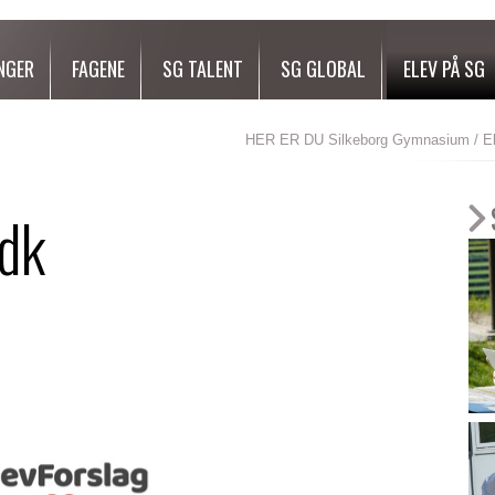
NGER
FAGENE
SG TALENT
SG GLOBAL
ELEV PÅ SG
HER ER DU
Silkeborg Gymnasium
/
E
dk